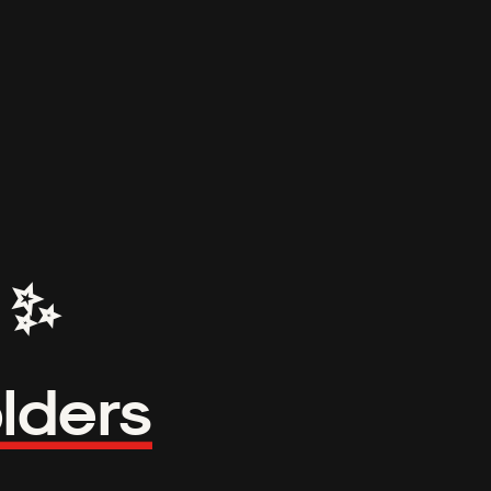
✨
olders